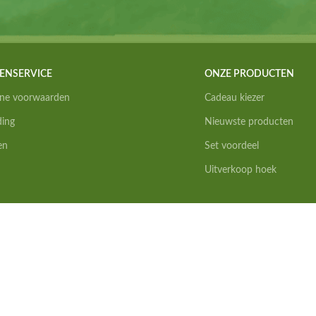
ENSERVICE
ONZE PRODUCTEN
ne voorwaarden
Cadeau kiezer
ding
Nieuwste producten
en
Set voordeel
Uitverkoop hoek