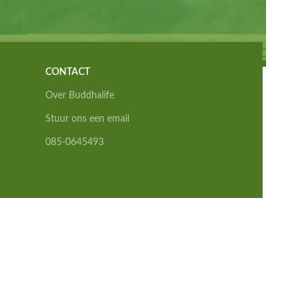
CONTACT
Over Buddhalife
Stuur ons een email
085-0645493