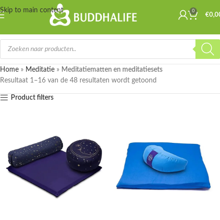
Skip to main content
0
☀️
🌴
Wij zijn er even tussenuit, bestellingen die worden geplaatst van 18
€
0,0
Juli t/m 2 Augustus worden in de week van 3 Augustus verstuurd.
🌴
☀️
Home
»
Meditatie
»
Meditatiematten en meditatiesets
Resultaat 1–16 van de 48 resultaten wordt getoond
Product filters