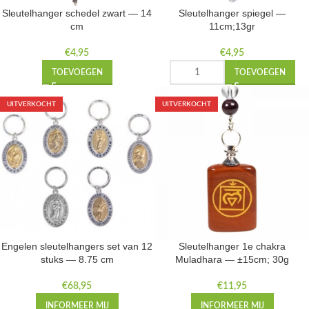
Sleutelhanger schedel zwart — 14
Sleutelhanger spiegel —
cm
11cm;13gr
€
4,95
€
4,95
TOEVOEGEN
TOEVOEGEN
UITVERKOCHT
UITVERKOCHT
Engelen sleutelhangers set van 12
Sleutelhanger 1e chakra
stuks — 8.75 cm
Muladhara — ±15cm; 30g
€
68,95
€
11,95
INFORMEER MIJ
INFORMEER MIJ