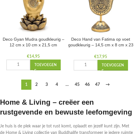
Deco Gyan Mudra goudkleurig –
Deco Hand van Fatima op voet
12 cm x 10 cm x 21,5 cm
goudkleurig – 14,5 cm x 8 cm x 23
cm
€
14,95
€
17,95
TOEVOEGEN
TOEVOEGEN
1
2
3
4
…
45
46
47
→
Home & Living – creëer een
rustgevende en bewuste leefomgeving
Je huis is de plek waar je tot rust komt, oplaadt en jezelf kunt zijn. Met
de Home & Living collectie van Buddhalife transformeer je iedere ruimte