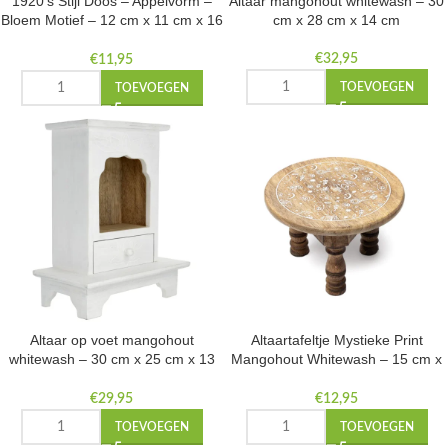
1920’s Stijl Doos – Appelvorm –
Altaar mangohout whitewash – 30
Bloem Motief – 12 cm x 11 cm x 16
cm x 28 cm x 14 cm
cm
€
32,95
€
11,95
TOEVOEGEN
TOEVOEGEN
Altaar op voet mangohout
Altaartafeltje Mystieke Print
whitewash – 30 cm x 25 cm x 13
Mangohout Whitewash – 15 cm x
cm
15 cm x 10 cm
€
29,95
€
12,95
TOEVOEGEN
TOEVOEGEN