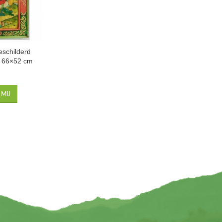
eschilderd
— 66×52 cm
5
MIJ