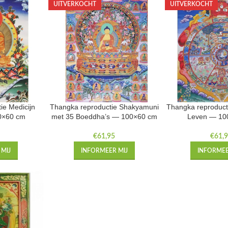
UITVERKOCHT
UITVERKOCHT
ie Medicijn
Thangka reproductie Shakyamuni
Thangka reproducti
0×60 cm
met 35 Boeddha’s — 100×60 cm
Leven — 10
€
61,95
€
61,
MIJ
INFORMEER MIJ
INFORMEE