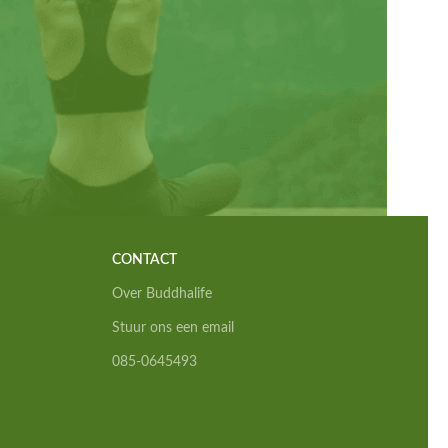
CONTACT
Over Buddhalife
Stuur ons een email
085-0645493