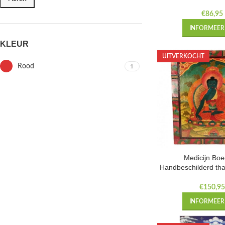
€
86,95
INFORMEER 
KLEUR
UITVERKOCHT
Rood
1
Medicijn Bo
Handbeschilderd th
— 66×52 
€
150,9
INFORMEER 