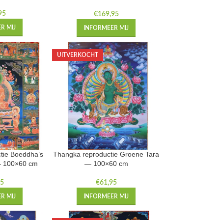
— 66×52 cm
95
€
169,95
R MIJ
INFORMEER MIJ
UITVERKOCHT
tie Boeddha’s
Thangka reproductie Groene Tara
— 100×60 cm
— 100×60 cm
95
€
61,95
R MIJ
INFORMEER MIJ