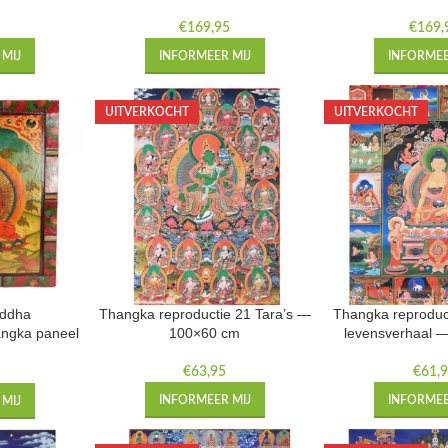
€
169,95
€
169,
MIJ
INFORMEER MIJ
INFORMEE
UITVERKOCHT
UITVERKOCHT
eddha
Thangka reproductie 21 Tara’s —
Thangka reproduc
angka paneel
100×60 cm
levensverhaal 
cm
€
63,95
€
61,
5
INFORMEER MIJ
INFORMEE
MIJ