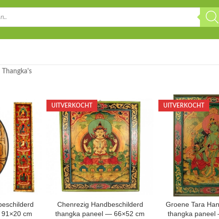
»
Thangka's
UITVERKOCHT
UITVERKOCHT
eschilderd
Chenrezig Handbeschilderd
Groene Tara Han
— 91×20 cm
thangka paneel — 66×52 cm
thangka paneel