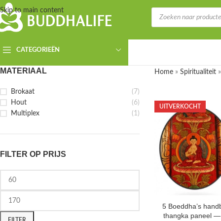
Skip to main content
CATEGORIEËN
MATERIAAL
Home
»
Spiritualiteit
Brokaat
(7)
Hout
(6)
UITVERKOCHT
Multiplex
(1)
FILTER OP PRIJS
5 Boeddha’s handb
thangka paneel 
FILTER