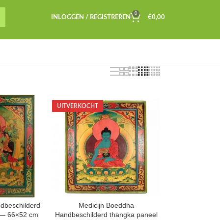
0
INLOGGEN / REGISTREREN
€
0,00
UITVERKOCHT
dbeschilderd
Medicijn Boeddha
 — 66×52 cm
Handbeschilderd thangka paneel