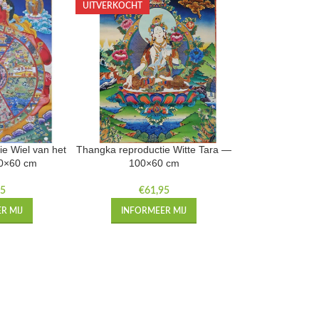
UITVERKOCHT
e Wiel van het
Thangka reproductie Witte Tara —
0×60 cm
100×60 cm
95
€
61,95
R MIJ
INFORMEER MIJ