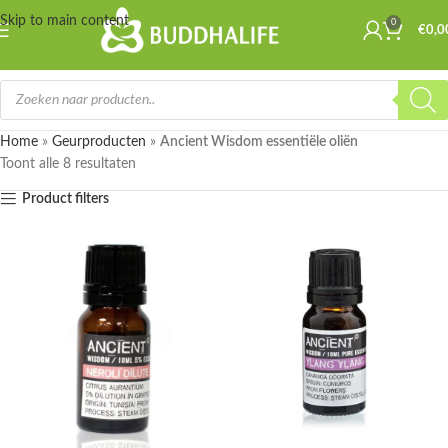
Skip to main content
0
€
0,0
Home
»
Geurproducten
»
Ancient Wisdom essentiële oliën
Toont alle 8 resultaten
Product filters