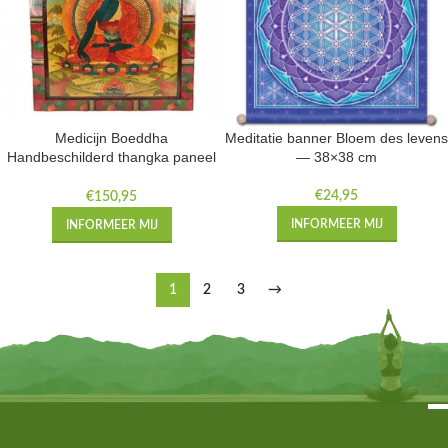
Medicijn Boeddha
Meditatie banner Bloem des levens
Handbeschilderd thangka paneel
— 38×38 cm
— 66×52 cm
€
24,95
€
150,95
INFORMEER MIJ
INFORMEER MIJ
1
2
3
→