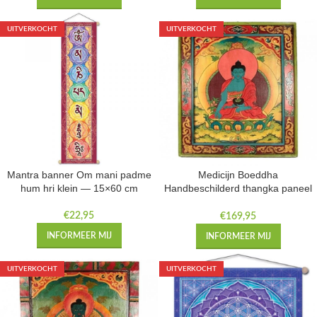
UITVERKOCHT
UITVERKOCHT
Mantra banner Om mani padme
Medicijn Boeddha
hum hri klein — 15×60 cm
Handbeschilderd thangka paneel
— 66×52 cm
€
22,95
€
169,95
INFORMEER MIJ
INFORMEER MIJ
UITVERKOCHT
UITVERKOCHT