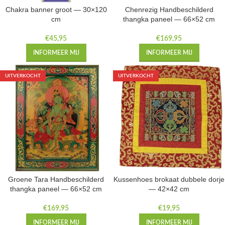
Chakra banner groot — 30×120
Chenrezig Handbeschilderd
cm
thangka paneel — 66×52 cm
€
45,95
€
169,95
INFORMEER MIJ
INFORMEER MIJ
UITVERKOCHT
UITVERKOCHT
Groene Tara Handbeschilderd
Kussenhoes brokaat dubbele dorje
thangka paneel — 66×52 cm
— 42×42 cm
€
169,95
€
19,95
INFORMEER MIJ
INFORMEER MIJ