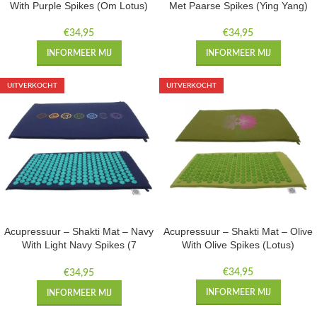
With Purple Spikes (Om Lotus)
Met Paarse Spikes (Ying Yang)
€
34,95
€
34,95
INFORMEER MIJ
INFORMEER MIJ
UITVERKOCHT
UITVERKOCHT
Acupressuur – Shakti Mat – Navy
Acupressuur – Shakti Mat – Olive
With Light Navy Spikes (7
With Olive Spikes (Lotus)
Chakras)
€
34,95
€
34,95
INFORMEER MIJ
INFORMEER MIJ