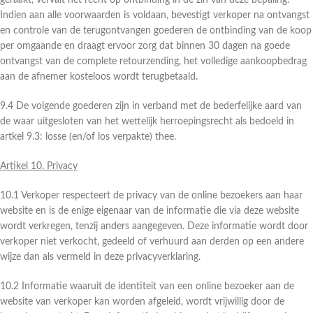
geraakt, vervalt het recht op ontbinding in de zin van deze bepaling.
Indien aan alle voorwaarden is voldaan, bevestigt verkoper na ontvangst
en controle van de terugontvangen goederen de ontbinding van de koop
per omgaande en draagt ervoor zorg dat binnen 30 dagen na goede
ontvangst van de complete retourzending, het volledige aankoopbedrag
aan de afnemer kosteloos wordt terugbetaald.
9.4 De volgende goederen zijn in verband met de bederfelijke aard van
de waar uitgesloten van het wettelijk herroepingsrecht als bedoeld in
artkel 9.3: losse (en/of los verpakte) thee.
Artikel 10. Privacy
10.1 Verkoper respecteert de privacy van de online bezoekers aan haar
website en is de enige eigenaar van de informatie die via deze website
wordt verkregen, tenzij anders aangegeven. Deze informatie wordt door
verkoper niet verkocht, gedeeld of verhuurd aan derden op een andere
wijze dan als vermeld in deze privacyverklaring.
10.2 Informatie waaruit de identiteit van een online bezoeker aan de
website van verkoper kan worden afgeleid, wordt vrijwillig door de