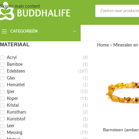
Skip to main content
CATEGORIEËN
MATERIAAL
Home
»
Mineralen en
Acryl
(4)
Bamboe
(1)
Edelsteen
(167)
Glas
(1)
Hematiet
(1)
Ijzer
(15)
Koper
(11)
Kristal
(1)
Kunsthars
(2)
Kunststof
(1)
Leer
(3)
Barnsteen (ambe
Messing
(19)