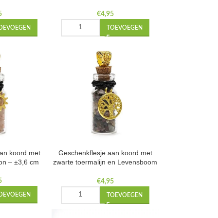
±3,6 cm
5
€
4,95
OEVOEGEN
TOEVOEGEN
aan koord met
Geschenkflesje aan koord met
on – ±3,6 cm
zwarte toermalijn en Levensboom
– ±3,6 cm
5
€
4,95
OEVOEGEN
TOEVOEGEN