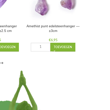
steenhanger
Amethist punt edelsteenhanger —
 ±2.5 cm
±3cm
5
€
6,95
OEVOEGEN
TOEVOEGEN
→