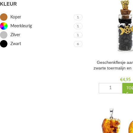
KLEUR
Koper
1
Meerkleurig
1
Zilver
1
Zwart
6
Geschenkflesje aa
zwarte toermalijn e
±3,6 c
€
4,95
TO