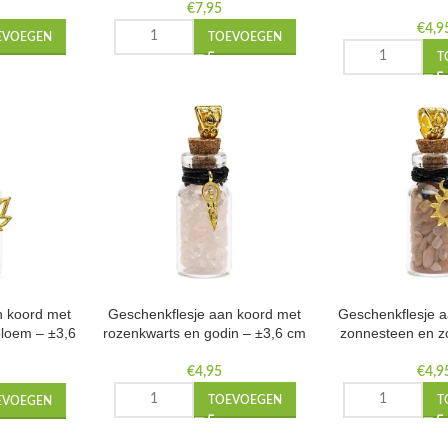
cm
€
7,95
€
4,9
EVOEGEN
TOEVOEGEN
T
n koord met
Geschenkflesje aan koord met
Geschenkflesje 
sbloem – ±3,6
rozenkwarts en godin – ±3,6 cm
zonnesteen en z
€
4,95
€
4,9
TOEVOEGEN
T
EVOEGEN