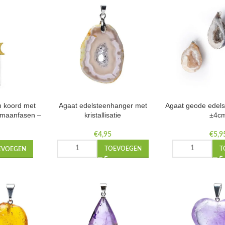
n koord met
Agaat edelsteenhanger met
Agaat geode edel
n maanfasen –
kristallisatie
±4c
m
€
4,95
€
5,9
TOEVOEGEN
T
EVOEGEN