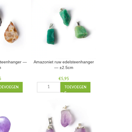
steenhanger —
Amazoniet ruw edelsteenhanger
m
— ±2.5cm
5
€
5,95
OEVOEGEN
TOEVOEGEN