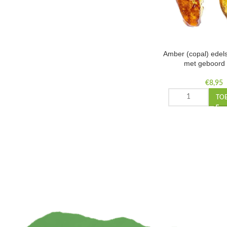
Amber (copal) edel
met geboord 
€
8,95
TO