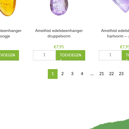
steenhanger
Amethist edelsteenhanger
Amethist edel
oogje
druppelvorm
hartvorm –
€
7,95
€
7,9
EVOEGEN
TOEVOEGEN
T
1
2
3
4
…
21
22
23