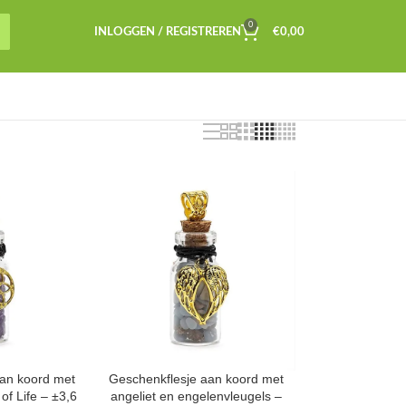
0
INLOGGEN / REGISTREREN
€
0,00
aan koord met
Geschenkflesje aan koord met
of Life – ±3,6
angeliet en engelenvleugels –