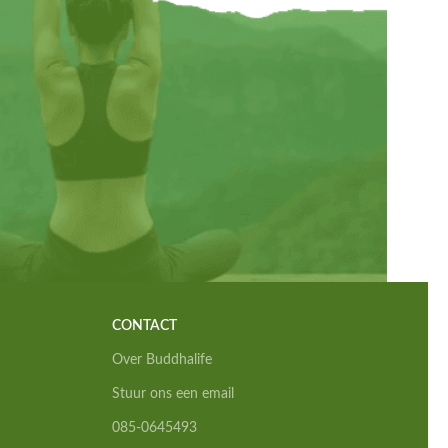
CONTACT
Over Buddhalife
Stuur ons een email
085-0645493