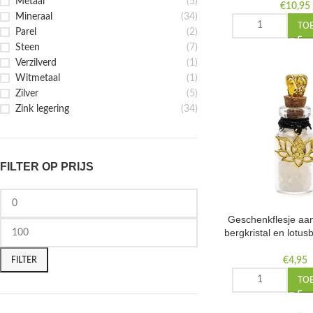
Metaal
(5)
€
10,95
Mineraal
(34)
TO
Parel
(2)
Steen
(7)
Verzilverd
(1)
Witmetaal
(1)
Zilver
(5)
Zink legering
(34)
FILTER OP PRIJS
Geschenkflesje aa
bergkristal en lotu
cm
FILTER
€
4,95
TO