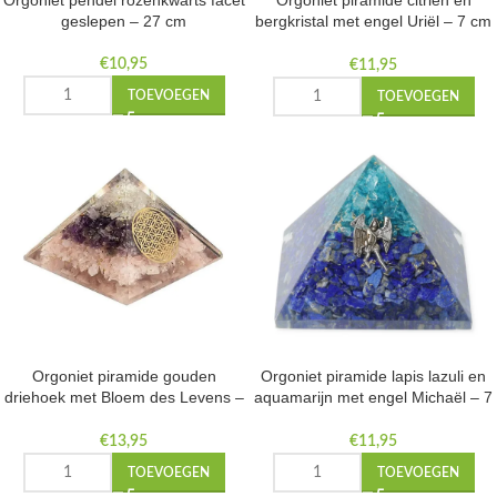
Orgoniet pendel rozenkwarts facet
Orgoniet piramide citrien en
geslepen – 27 cm
bergkristal met engel Uriël – 7 cm
x 7 cm x 6 cm
€
10,95
€
11,95
TOEVOEGEN
TOEVOEGEN
Orgoniet piramide gouden
Orgoniet piramide lapis lazuli en
driehoek met Bloem des Levens –
aquamarijn met engel Michaël – 7
7.5 cm
cm x 7 cm x 6 cm
€
13,95
€
11,95
TOEVOEGEN
TOEVOEGEN