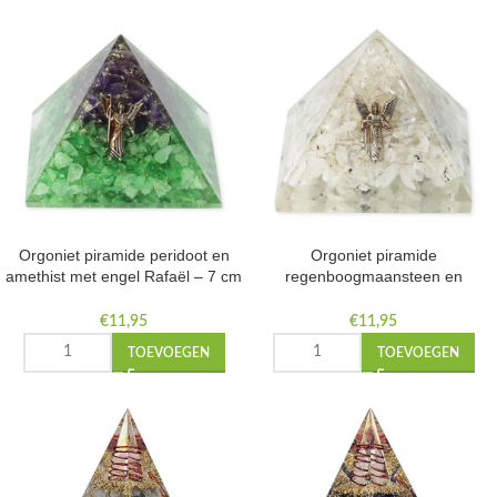
Orgoniet piramide peridoot en
Orgoniet piramide
amethist met engel Rafaël – 7 cm
regenboogmaansteen en
x 7 cm x 6 cm
bergkristal met engel Gabriël – 7
cm x 7 cm x 6 cm
€
11,95
€
11,95
TOEVOEGEN
TOEVOEGEN