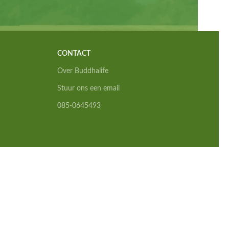
CONTACT
Over Buddhalife
Stuur ons een email
085-0645493