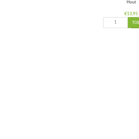
Hout
€
13,95
TO