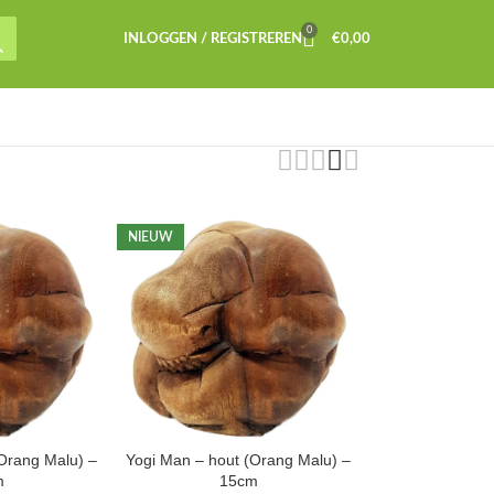
0
INLOGGEN / REGISTREREN
€
0,00
NIEUW
Orang Malu) –
Yogi Man – hout (Orang Malu) –
m
15cm