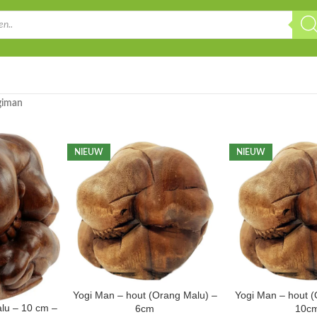
giman
NIEUW
NIEUW
Yogi Man – hout (Orang Malu) –
Yogi Man – hout (
lu – 10 cm –
6cm
10c