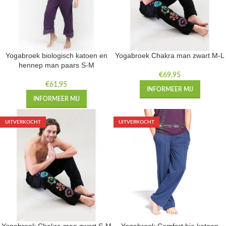
Yogabroek biologisch katoen en
Yogabroek Chakra man zwart M-L
hennep man paars S-M
€
69,95
€
61,95
INFORMEER MIJ
INFORMEER MIJ
UITVERKOCHT
UITVERKOCHT