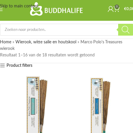
Skip to main content
0
€
0,0
Home
»
Wierook, witte salie en houtskool
»
Marco Polo's Treasures
wierook
Resultaat 1–16 van de 18 resultaten wordt getoond
Product filters