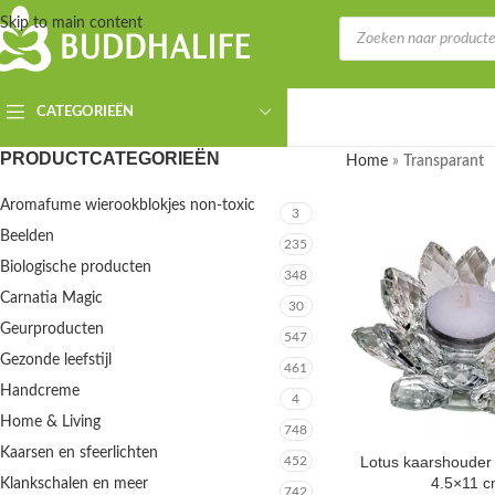
Skip to main content
CATEGORIEËN
PRODUCTCATEGORIEËN
Home
»
Transparant
Aromafume wierookblokjes non-toxic
3
Beelden
235
Biologische producten
348
Carnatia Magic
30
Geurproducten
547
Gezonde leefstijl
461
Handcreme
4
Home & Living
748
Kaarsen en sfeerlichten
Lotus kaarshouder 
452
4.5×11 
Klankschalen en meer
742