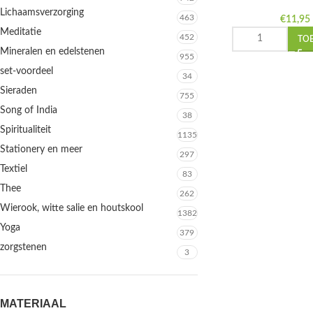
Lichaamsverzorging
463
€
11,95
Meditatie
452
TO
Mineralen en edelstenen
955
set-voordeel
34
Sieraden
755
Song of India
38
Spiritualiteit
1135
Stationery en meer
297
Textiel
83
Thee
262
Wierook, witte salie en houtskool
1382
Yoga
379
zorgstenen
3
MATERIAAL