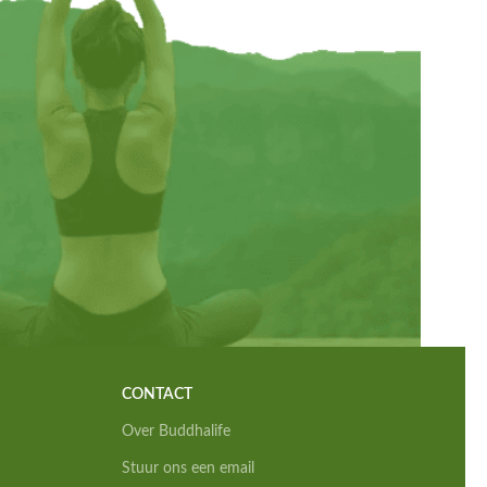
CONTACT
Over Buddhalife
Stuur ons een email