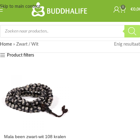
Skip to main content
0
€
0,0
Home
»
Zwart / Wit
Enig resultaat
Product filters
Mala been zwart-wit 108 kralen