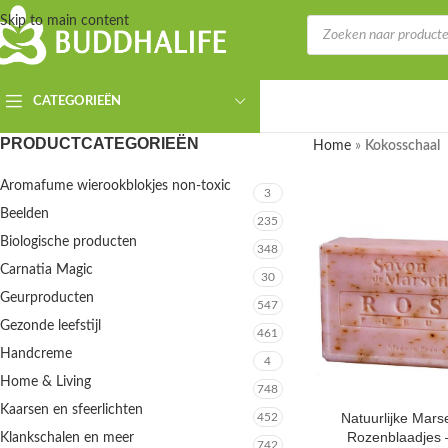
Skip to main content
CATEGORIEËN
PRODUCTCATEGORIEËN
Home
»
Kokosschaal
Aromafume wierookblokjes non-toxic
3
Beelden
235
Biologische producten
348
Carnatia Magic
30
Geurproducten
547
Gezonde leefstijl
461
Handcreme
4
Home & Living
748
Kaarsen en sfeerlichten
Natuurlijke Marse
452
Rozenblaadjes
Klankschalen en meer
742