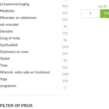
Lichaamsverzorging
463
€
4,95
Meditatie
452
TO
Mineralen en edelstenen
955
set-voordeel
34
Sieraden
755
Song of India
38
Spiritualiteit
1135
Stationery en meer
297
Textiel
83
Thee
262
Wierook, witte salie en houtskool
1382
Yoga
379
zorgstenen
3
FILTER OP PRIJS