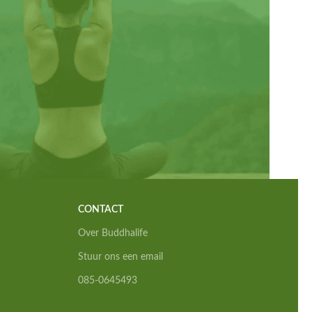
CONTACT
Over Buddhalife
Stuur ons een email
085-0645493