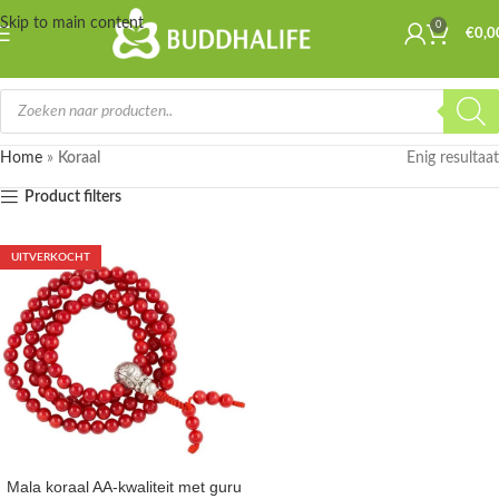
Skip to main content
0
€
0,0
Home
»
Koraal
Enig resultaat
Product filters
UITVERKOCHT
Mala koraal AA-kwaliteit met guru