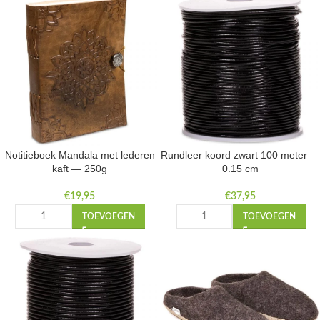
Notitieboek Mandala met lederen
Rundleer koord zwart 100 meter —
kaft — 250g
0.15 cm
€
19,95
€
37,95
TOEVOEGEN
TOEVOEGEN