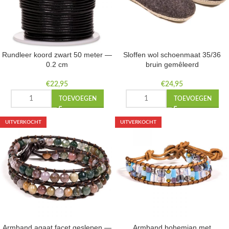
Rundleer koord zwart 50 meter —
Sloffen wol schoenmaat 35/36
0.2 cm
bruin gemêleerd
€
22,95
€
24,95
TOEVOEGEN
TOEVOEGEN
UITVERKOCHT
UITVERKOCHT
Armband agaat facet geslepen —
Armband bohemian met