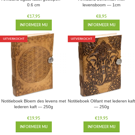
0.6 cm
levensboom — 1cm
€
17,95
€
8,95
INFORMEER MIJ
INFORMEER MIJ
UITVERKOCHT
UITVERKOCHT
Notitieboek Bloem des levens met
Notitieboek Olifant met lederen kaft
lederen kaft — 250g
— 250g
€
19,95
€
19,95
INFORMEER MIJ
INFORMEER MIJ