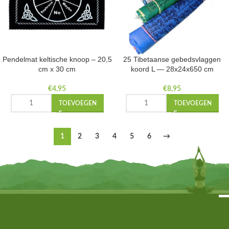
Pendelmat keltische knoop – 20,5
25 Tibetaanse gebedsvlaggen
cm x 30 cm
koord L — 28x24x650 cm
€
4,95
€
8,95
TOEVOEGEN
TOEVOEGEN
1
2
3
4
5
6
→