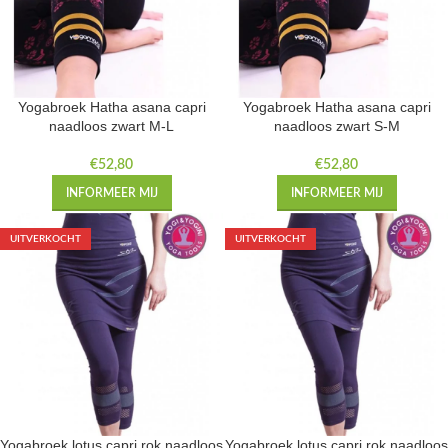
Yogabroek Hatha asana capri
Yogabroek Hatha asana capri
naadloos zwart M-L
naadloos zwart S-M
€
52,80
€
52,80
INFORMEER MIJ
INFORMEER MIJ
UITVERKOCHT
UITVERKOCHT
Yogabroek lotus capri rok naadloos
Yogabroek lotus capri rok naadloos