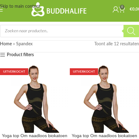
Skip to main content
0
€
0,0
Home
»
Spandex
Toont alle 12 resultaten
Product filters
UITVERKOCHT
UITVERKOCHT
Yoga top Om naadloos biokatoen
Yoga top Om naadloos biokatoen