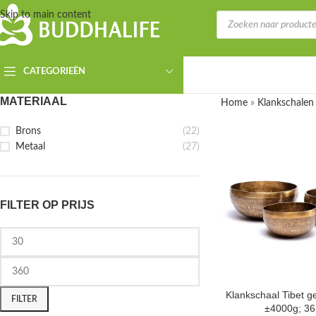
Skip to main content
CATEGORIEËN
MATERIAAL
Home
»
Klankschalen
Brons
(22)
Metaal
(27)
FILTER OP PRIJS
Klankschaal Tibet 
FILTER
±4000g; 3