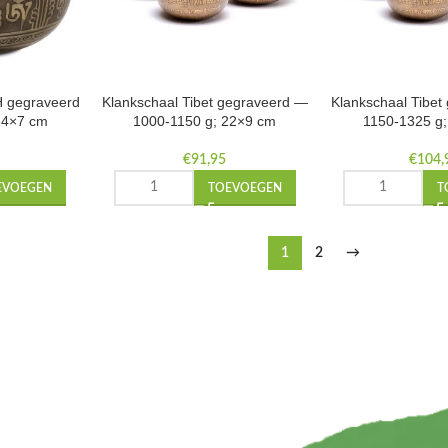
 gegraveerd
Klankschaal Tibet gegraveerd —
Klankschaal Tibe
14×7 cm
1000-1150 g; 22×9 cm
1150-1325 g
€
91,95
€
104,
EVOEGEN
TOEVOEGEN
T
1
2
→