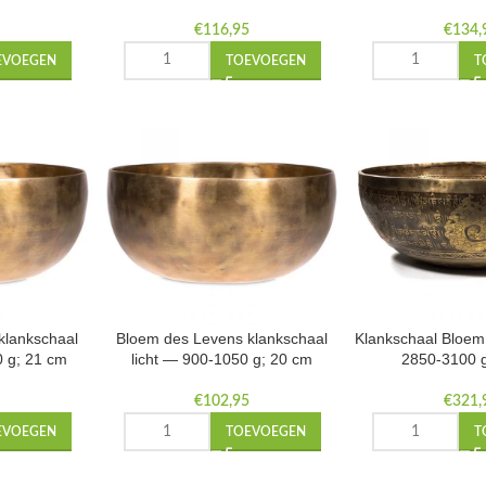
5
€
116,95
€
134,
EVOEGEN
TOEVOEGEN
T
klankschaal
Bloem des Levens klankschaal
Klankschaal Bloe
0 g; 21 cm
licht — 900-1050 g; 20 cm
2850-3100 
5
€
102,95
€
321,
EVOEGEN
TOEVOEGEN
T