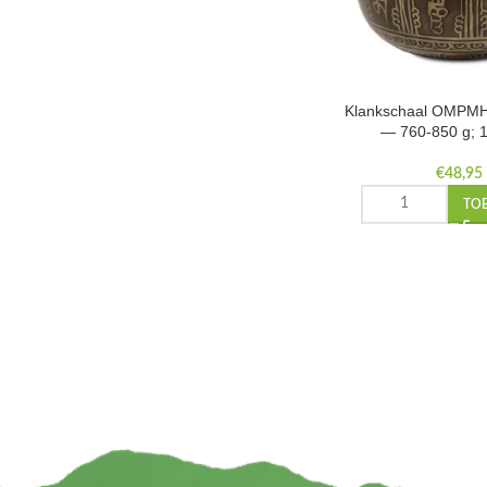
Klankschaal OMPMH
— 760-850 g; 
€
48,95
TO