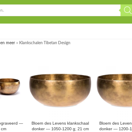
 en meer
»
Klankschalen Tibetan Design
gegraveerd —
Bloem des Levens klankschaal
Bloem des Leven
6 cm
donker — 1050-1200 g; 21 cm
donker — 1200-1