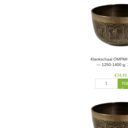
Klankschaal OMPMH
— 1250-1400 g;
€
74,95
TO