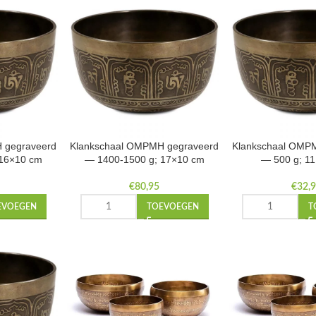
 gegraveerd
Klankschaal OMPMH gegraveerd
Klankschaal OMP
 16×10 cm
— 1400-1500 g; 17×10 cm
— 500 g; 1
€
80,95
€
32,
EVOEGEN
TOEVOEGEN
T