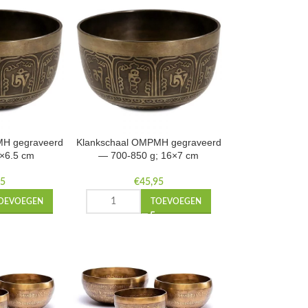
MH gegraveerd
Klankschaal OMPMH gegraveerd
1×6.5 cm
— 700-850 g; 16×7 cm
95
€
45,95
OEVOEGEN
TOEVOEGEN