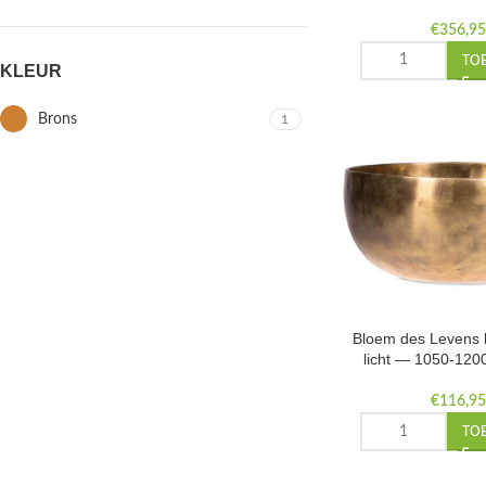
€
356,9
TO
KLEUR
Brons
1
Bloem des Levens 
licht — 1050-120
€
116,9
TO