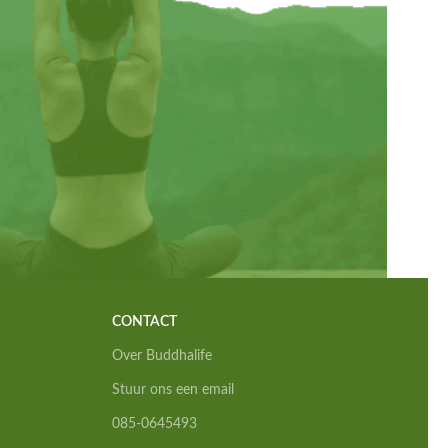
CONTACT
Over Buddhalife
Stuur ons een email
085-0645493