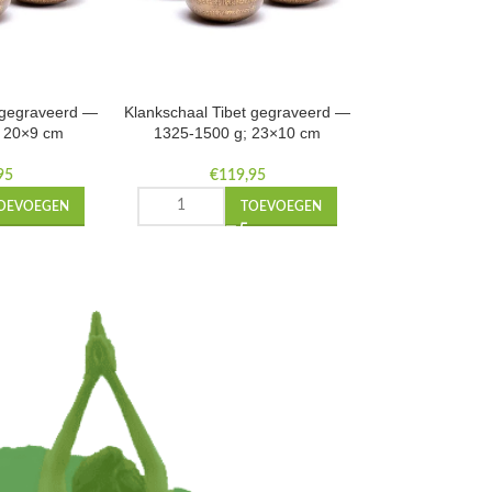
t gegraveerd —
Klankschaal Tibet gegraveerd —
; 20×9 cm
1325-1500 g; 23×10 cm
95
€
119,95
OEVOEGEN
TOEVOEGEN