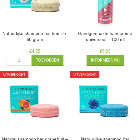
Natuurlijke shampoo bar kamille-
Handgemaakte handcrème
60 gram
universeel – 100 ml
€
4,95
€
9,95
TOEVOEGEN
INFORMEER MIJ
UITVERKOCHT
UITVERKOCHT
Natural shampoo bar grapefruit –
Natuurlijke shampoo bar