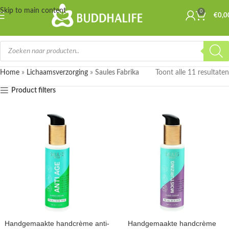
Skip to main content
0
€
0,0
Home
»
Lichaamsverzorging
»
Saules Fabrika
Toont alle 11 resultaten
Product filters
Handgemaakte handcrème anti-
Handgemaakte handcrème