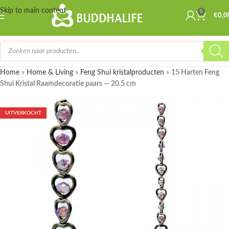
Skip to main content
0
€
0,0
Home
»
Home & Living
»
Feng Shui kristalproducten
»
15 Harten Feng
Shui Kristal Raamdecoratie paars — 20.5 cm
UITVERKOCHT