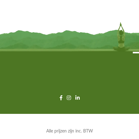
whitewash – 31 cm x 6 cm x 5 cm
6.5 cm
€
11,95
€
13,95
TOEVOEGEN
TOEVOEGEN
Alle prijzen zijn inc. BTW