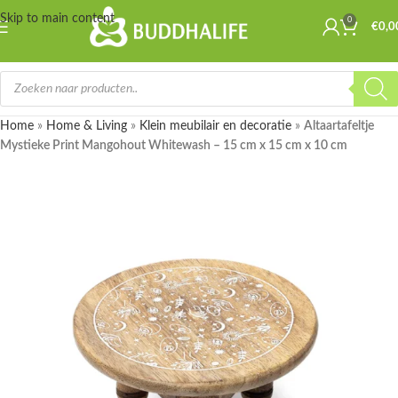
Skip to main content
0
€
0,0
Home
»
Home & Living
»
Klein meubilair en decoratie
»
Altaartafeltje
Mystieke Print Mangohout Whitewash – 15 cm x 15 cm x 10 cm