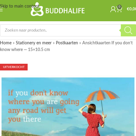
Skip to main content
0
€
0,0
Home
»
Stationery en meer
»
Postkaarten
»
Ansichtkaarten If you don’t
know where — 15×10.5 cm
UITVERKOCHT