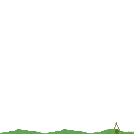
€
11,95
€
11,95
TOEVOEGEN
TOEVOEGEN
Dubbele kaarten Wijsheidsuil – 5
Dubbele kaarten Afscheid vrouw –
stuks -17 cm x 12.5 cm
5 stuks – 17 cm x 12.5 cm
€
11,95
€
11,95
TOEVOEGEN
TOEVOEGEN