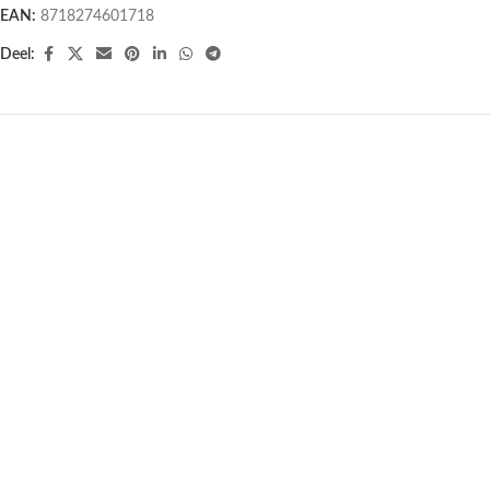
EAN:
8718274601718
Deel:
Dubbele kaarten 4 Seizoenen
Dubbele kaarten Zomerzon – 5
Boom – 5 stuks -17 cm x 12.5 cm
stuks -17 cm x 12.5 cm