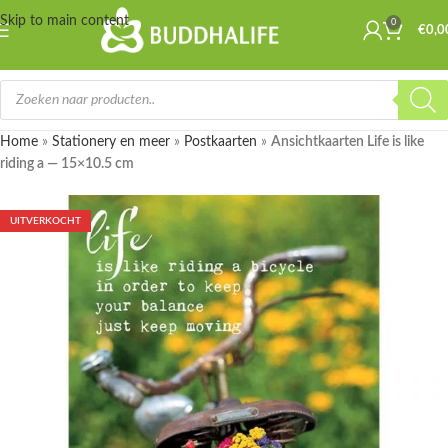
Skip to main content
0
€
0,0
Home
»
Stationery en meer
»
Postkaarten
»
Ansichtkaarten Life is like
riding a — 15×10.5 cm
UITVERKOCHT