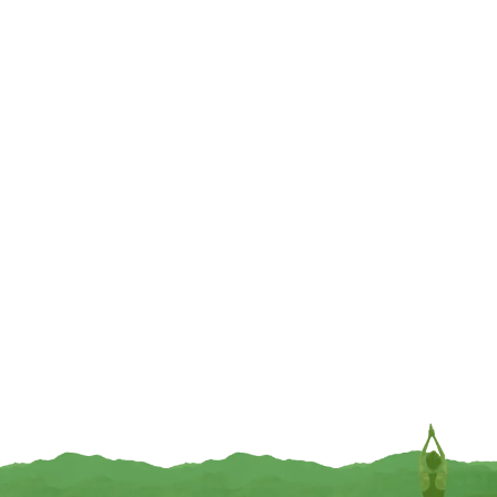
INFORMEER MIJ
INFORMEER MIJ
UITVERKOCHT
UITVERKOCHT
Dubbele kaarten Zomerzon – 5
Dubbele kaarten Wijsheidsuil – 5
stuks -17 cm x 12.5 cm
stuks -17 cm x 12.5 cm
€
11,95
€
11,95
INFORMEER MIJ
INFORMEER MIJ