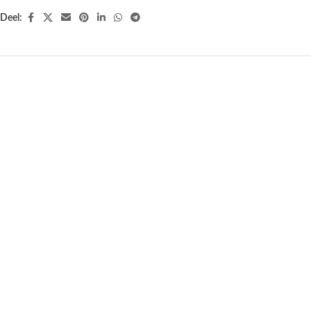
Deel:
UITVERKOCHT
UITVERKOCHT
Dubbele kaarten Afscheid vrouw –
Dubbele kaarten 4 Seizoenen
5 stuks – 17 cm x 12.5 cm
Boom – 5 stuks -17 cm x 12.5 cm
€
11,95
€
11,95