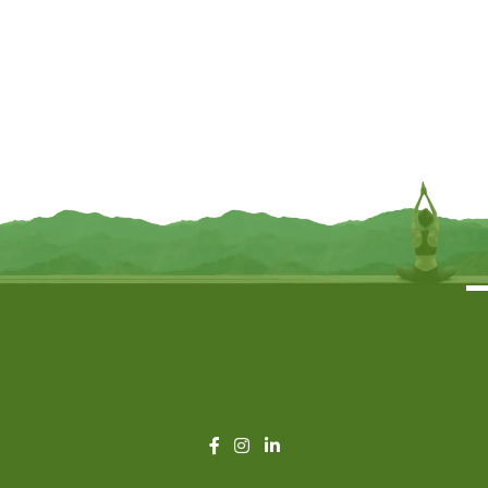
Armband thuliet, rozenkwarts en
Reis mala 54 kralen rudraksha met
tulsi
chakra edelstenen 25 cm – kraal
0.6 cm
€
5,95
€
16,95
TOEVOEGEN
TOEVOEGEN