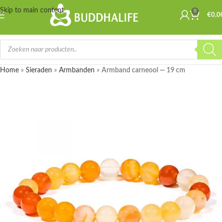
Skip to main content
0
€
0,0
Home
»
Sieraden
»
Armbanden
»
Armband carneool — 19 cm