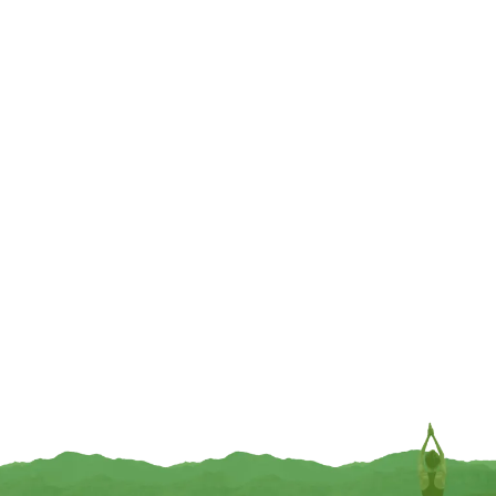
TOEVOEGEN
INFORMEER MIJ
UITVERKOCHT
Bach parfum-geschenkset Vitaliteit
Bach kamerspray Zuivering BIO –
— 10/30/55ml
100 ml
€
43,95
€
19,95
INFORMEER MIJ
TOEVOEGEN