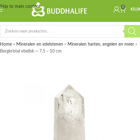
Skip to main content
0
€
0,0
Home
»
Mineralen en edelstenen
»
Mineralen harten, engelen en meer
»
Bergkristal obelisk — 7.5 – 10 cm