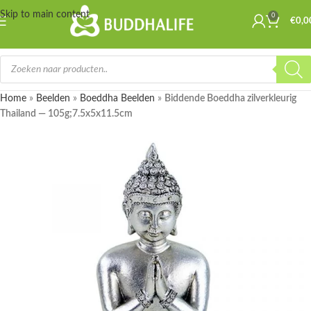
Skip to main content
0
€
0,0
Home
»
Beelden
»
Boeddha Beelden
»
Biddende Boeddha zilverkleurig
Thailand — 105g;7.5x5x11.5cm