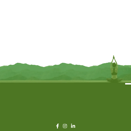
Boeddha Geruststelling met aura
Amithaba Boeddha wit – 13 cm
en troon – 12.8 cm x 8 cm x 18.5
cm
€
12,95
€
14,95
TOEVOEGEN
INFORMEER MIJ