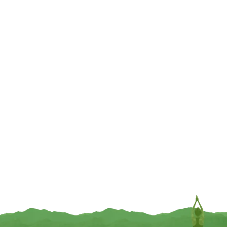
€
4,95
INFORMEER MIJ
TOEVOEGEN
Zeep, Marseille, Le Chatelard
1802, Ylang Ylang – 100 gram
€
3,95
Massagekaars Vanilla – 100ml
TOEVOEGEN
€
12,95
TOEVOEGEN