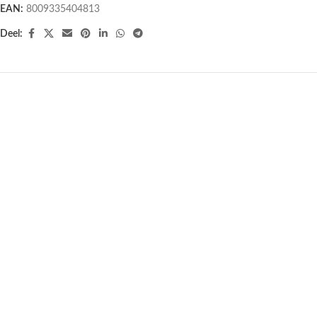
EAN:
8009335404813
Deel:
UITVERKOCHT
Biologische Aleppo Olijfzeep
Purol Vaseline Blikje 50 ml
Citroen Limoen – 100 gram
€
4,95