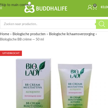
Skip to main content
0
€
0,0
Home
»
Biologische producten
»
Biologische lichaamsverzorging
»
Biologische BB crème — 50 ml
UITVERKOCHT