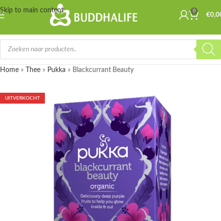
Skip to main content
0
€
0,0
Home
»
Thee
»
Pukka
»
Blackcurrant Beauty
UITVERKOCHT