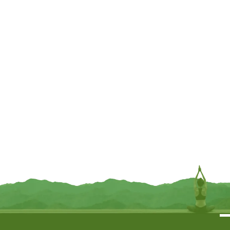
UITVERKOCHT
UITVERKOCHT
NIEUW
Day to Night Collection
Love
€
4,95
€
3,99
INFORMEER MIJ
INFORMEER MIJ