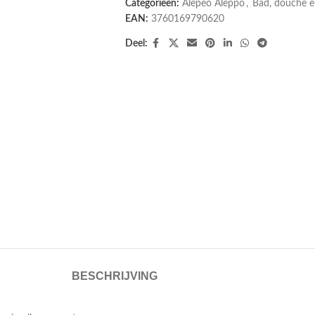
Categorieën:
Alepeo Aleppo
,
Bad, douche e
EAN:
3760169790620
Deel:
BESCHRIJVING