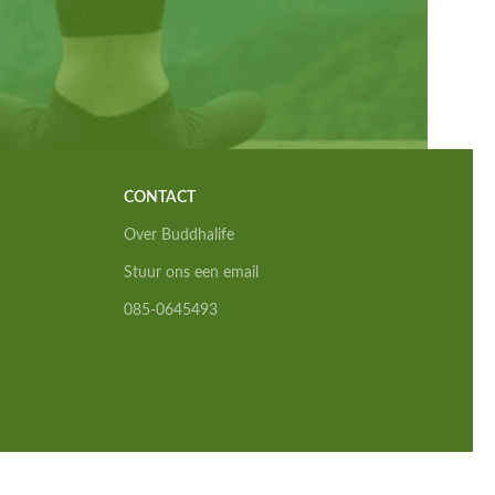
CONTACT
Over Buddhalife
Stuur ons een email
085-0645493