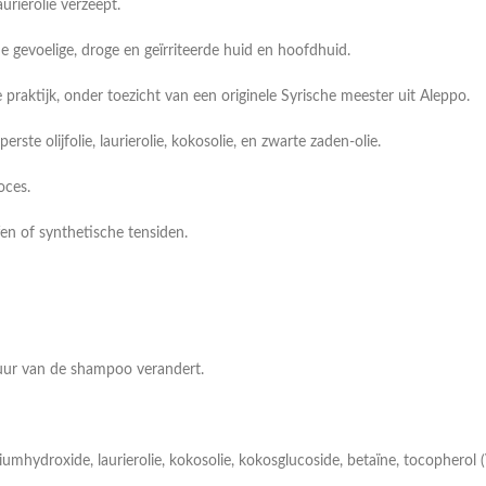
urierolie verzeept.
e gevoelige, droge en geïrriteerde huid en hoofdhuid.
praktijk, onder toezicht van een originele Syrische meester uit Aleppo.
te olijfolie, laurierolie, kokosolie, en zwarte zaden-olie.
oces.
fen of synthetische tensiden.
uur van de shampoo verandert.
iumhydroxide, laurierolie, kokosolie, kokosglucoside, betaïne, tocopherol 