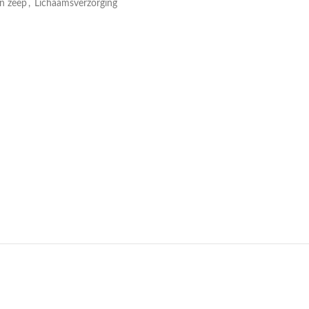
n zeep
,
Lichaamsverzorging