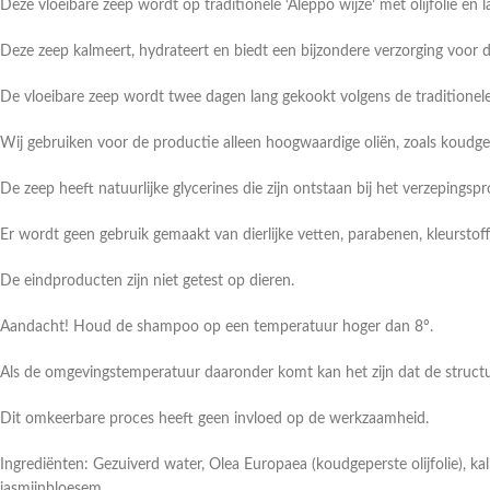
Deze vloeibare zeep wordt op traditionele ‘Aleppo wijze’ met olijfolie en la
Deze zeep kalmeert, hydrateert en biedt een bijzondere verzorging voor d
De vloeibare zeep wordt twee dagen lang gekookt volgens de traditionele 
Wij gebruiken voor de productie alleen hoogwaardige oliën, zoals koudgepers
De zeep heeft natuurlijke glycerines die zijn ontstaan bij het verzepingspr
Er wordt geen gebruik gemaakt van dierlijke vetten, parabenen, kleurstof
De eindproducten zijn niet getest op dieren.
Aandacht! Houd de shampoo op een temperatuur hoger dan 8º.
Als de omgevingstemperatuur daaronder komt kan het zijn dat de struct
Dit omkeerbare proces heeft geen invloed op de werkzaamheid.
Ingrediënten: Gezuiverd water, Olea Europaea (koudgeperste olijfolie), kal
jasmijnbloesem.