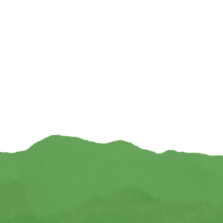
Aleppo haarzeep — 100gr
Conditioner Aleppo N
3
€
8,95
€
INFORMEER MIJ
INFOR