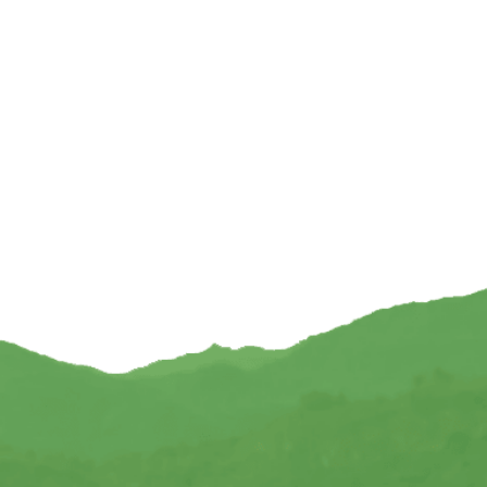
€
3,95
igella (zwarte komijn) —
TOEVOEGEN
50 ml
6,49
MEER MIJ