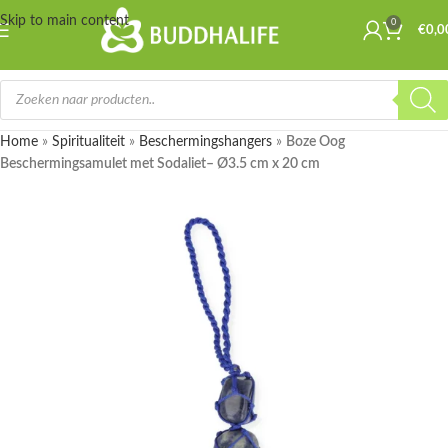
Skip to main content
0
€
0,0
Home
»
Spiritualiteit
»
Beschermingshangers
»
Boze Oog
Beschermingsamulet met Sodaliet– Ø3.5 cm x 20 cm