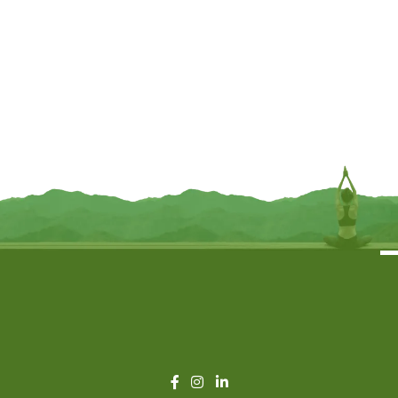
Dromenvanger met Nazar-motief –
Boze Oog Beschermingsamulet
55 cm x15 cm
met Seleniet – Ø3.5 cm x 20 cm
€
13,95
€
7,95
TOEVOEGEN
INFORMEER MIJ