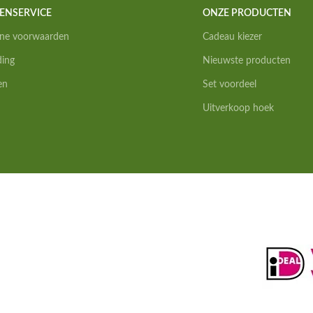
ENSERVICE
ONZE PRODUCTEN
ne voorwaarden
Cadeau kiezer
ding
Nieuwste producten
en
Set voordeel
Uitverkoop hoek