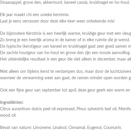
Sinaasappel, grove den, akkermunt, kaneel cassia, kruidnagel en ho-hout.
Elk jaar maakt chi een unieke kerstmix.
Laat je eens verrassen door deze elke keer weer onbekende mix!
De bijzondere Kerstmix is een heerlijk warme, kruidige geur met een vleug
Zo breng je een heerlijk aroma in de kamer of in elke ruimte die je wenst.
De typische (kerst)geur van kaneel en kruidnagel gaat zeer goed samen m
De zachte houtgeur van ho-hout en grove den zijn een mooie aanvulling.
Het uiteindelijke resultaat is een geur die niet alleen in december, maar 
Niet alleen om tijdens kerst te verdampen dus, maar door de luchtzuive
wanneer de verwarming weer aan gaat, de ramen minder open worden ge
Ook een fijne geur van september tot april, deze geur geeft een warm en 
Ingrediënten:
Citrus aurantium dulcis peel oil expressed, Pinus sylvestris leaf oil, M
wood oil.
Bevat van nature: Limonene, Linalool, Cinnamal, Eugenol, Coumarin.