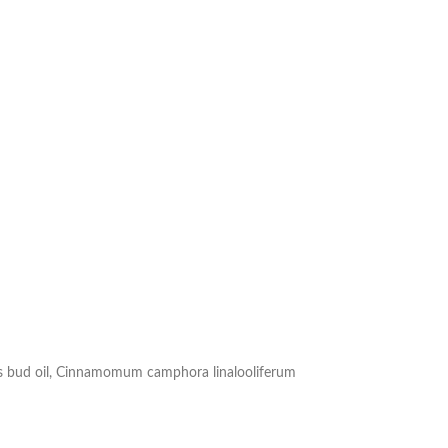
yllus bud oil, Cinnamomum camphora linalooliferum