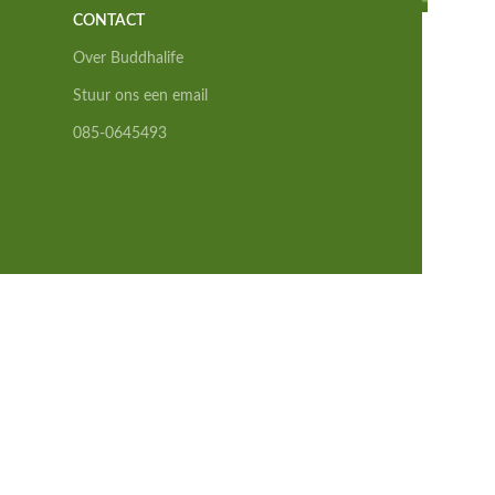
CONTACT
Over Buddhalife
Stuur ons een email
085-0645493