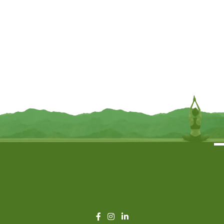
Votief geurkaars 6e chakra in
Votiefkaars met reliëf Seed of Life
geschenkdoos
stearine paars – ø5.5 cm x 8 cm
€
6,95
€
7,95
TOEVOEGEN
TOEVOEGEN