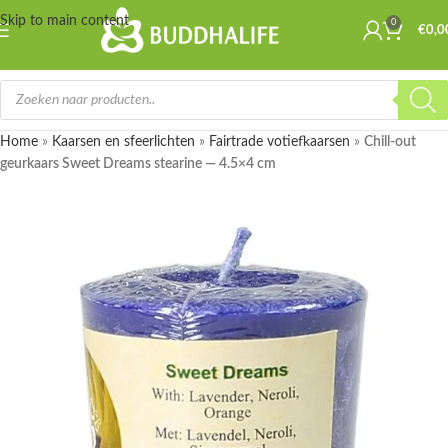
Skip to main content
0
€
0,0
Home
»
Kaarsen en sfeerlichten
»
Fairtrade votiefkaarsen
»
Chill-out
geurkaars Sweet Dreams stearine — 4.5×4 cm