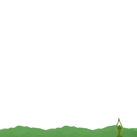
€
4,95
INFORMEER MIJ
TOEVOEGEN
Zeep, Marseille, Le Chatelard
1802, Ylang Ylang – 100 gram
€
3,95
Massagekaars Vanilla – 100ml
TOEVOEGEN
€
12,95
TOEVOEGEN