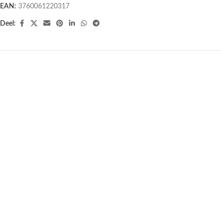
EAN:
3760061220317
Deel:
UITVERKOCHT
Biologische Aleppo Olijfzeep
Purol Vaseline Blikje 50 ml
Citroen Limoen – 100 gram
€
4,95