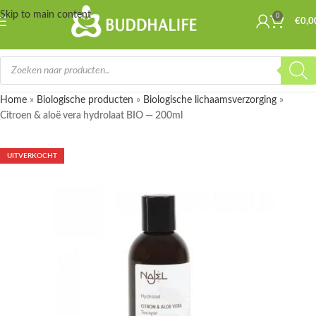
Skip to main content
0
€
0,0
Home
»
Biologische producten
»
Biologische lichaamsverzorging
»
Citroen & aloë vera hydrolaat BIO — 200ml
UITVERKOCHT