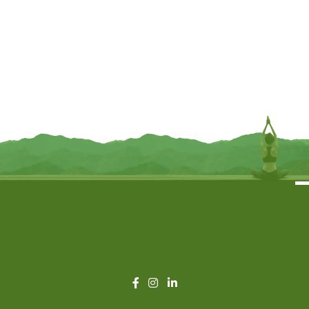
Wierookbrander kistje
Tarotdoos de Tovenares zwart
Levensboom mangohout
mangohout – 17.5 cm x 12.5 cm x
whitewash – 31 cm x 6 cm x 5 cm
6.5 cm
€
11,95
€
13,95
TOEVOEGEN
TOEVOEGEN