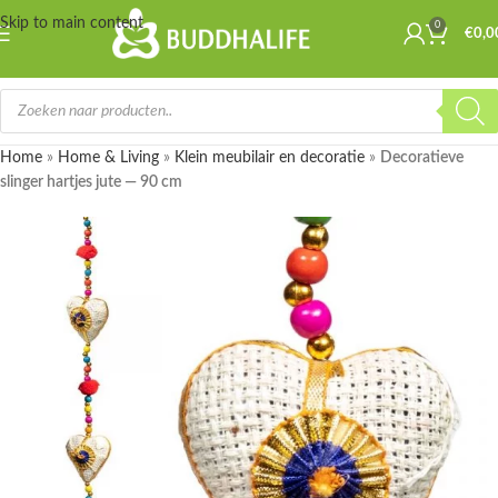
Skip to main content
0
€
0,0
Home
»
Home & Living
»
Klein meubilair en decoratie
»
Decoratieve
slinger hartjes jute — 90 cm