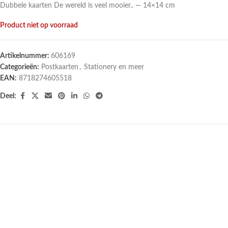
Dubbele kaarten De wereld is veel mooier.. — 14×14 cm
Product niet op voorraad
Artikelnummer:
606169
Categorieën:
Postkaarten
,
Stationery en meer
EAN:
8718274605518
Deel:
UITVERKOCHT
UITVERKOCHT