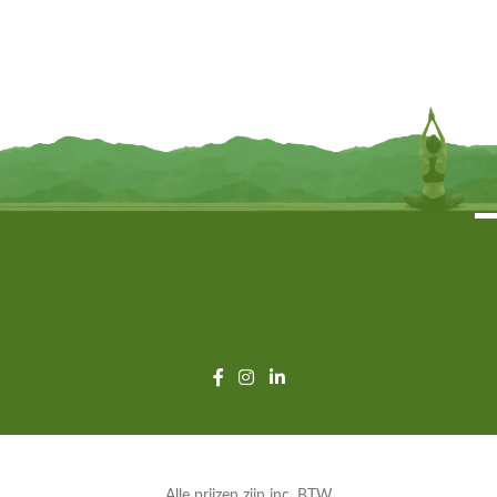
Boom – 5 stuks -17 cm x 12.5 cm
stuks -17 cm x 12.5 cm
€
11,95
€
11,95
INFORMEER MIJ
INFORMEER MIJ
Alle prijzen zijn inc. BTW