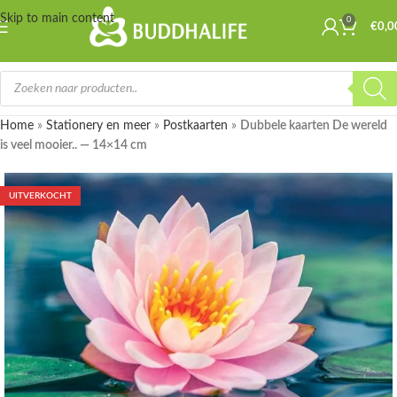
Skip to main content
0
€
0,0
Home
»
Stationery en meer
»
Postkaarten
»
Dubbele kaarten De wereld
is veel mooier.. — 14×14 cm
UITVERKOCHT