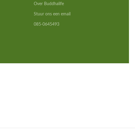
Over Buddhalife
Stuur ons een email
085-0645493