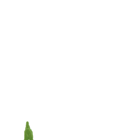
,
Verstelbare halsketting lotus, aardbeienkwarts,
t &
amazoniet, citrien, amethist, rookobsidiaan &
hematiet – 37 cm
€
9,95
TOEVOEGEN