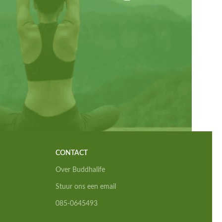
CONTACT
Over Buddhalife
Stuur ons een email
085-0645493