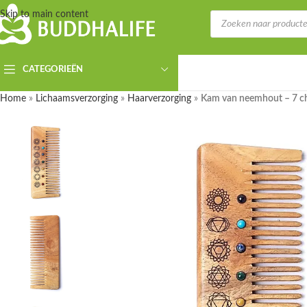
Skip to main content
CATEGORIEËN
Home
»
Lichaamsverzorging
»
Haarverzorging
»
Kam van neemhout – 7 c