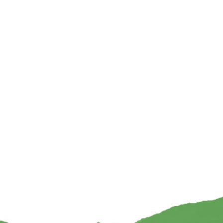
o bar kamille- 60 gram
Natuurlijke shampoo bar korenbloem – 6
gram
4,95
€
4,95
TOEVOEGEN
INFORMEER MIJ