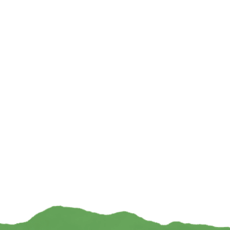
Natuurlijke shampoo bar cranberry – 60 gram
Natuurlijke shampo
€
4,95
€
TOEVOEGEN