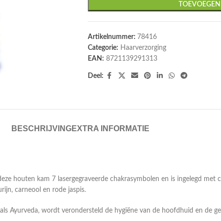
TOEVOEGEN
Artikelnummer:
78416
Categorie:
Haarverzorging
EAN:
8721139291313
Deel:
BESCHRIJVING
EXTRA INFORMATIE
nt deze houten kam 7 lasergegraveerde chakrasymbolen en is ingelegd met
urijn, carneool en rode jaspis.
oals Ayurveda, wordt verondersteld de hygiëne van de hoofdhuid en de g