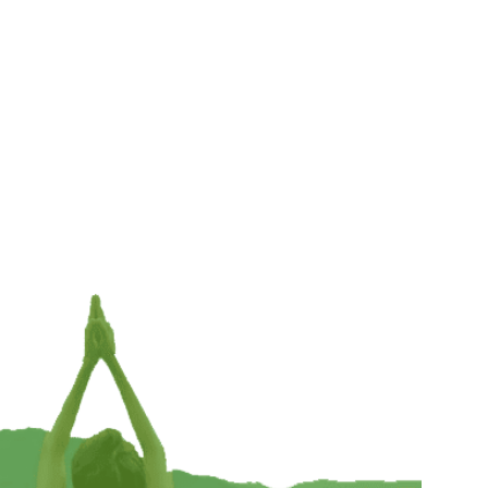
0
Natuurlijke shampoo bar mango – 60 gram
€
6,95
INFORMEER MIJ