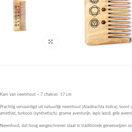
Druk om te vergroten
Kam van neemhout – 7 chakras 17 cm
Prachtig vervaardigd uit natuurlijk neemhout (Azadirachta indica), too
amethist, turkoois (synthetisch), groene aventurijn, lapis lazuli, gele avent
Neemhout, dat hoog aangeschreven staat in traditionele geneeswijzen z