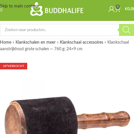
Skip to main content
0
€
0,0
Home
»
Klankschalen en meer
»
Klankschaal accessoires
»
Klankschaal
aanstrijkhout grote schalen — 760 g; 24×9 cm
UITVERKOCHT