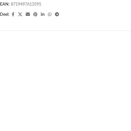
EAN:
8719497613595
Deel:
Klankschaalkussen 7 chakra’s
Klankschaalkussen 7 chakra’s
aubergine L – 21 cm x 7.5 cm
zwart M – 17 cm x 6 cm