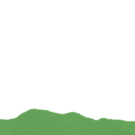
Klankschaalkussen 7 chakra’s aubergine L –
Klankschaalkussen 7
21 cm x 7.5 cm
cm 
€
8,95
€
TOEVOEGEN