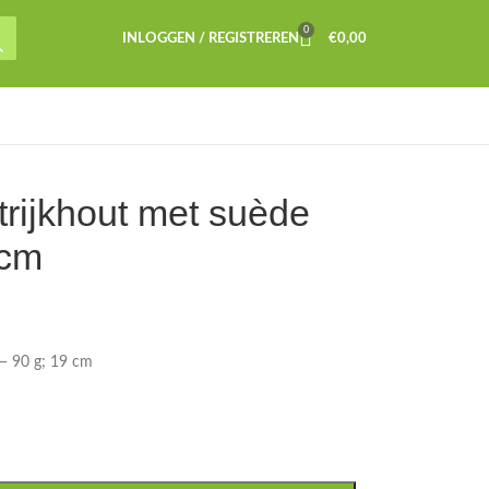
0
INLOGGEN / REGISTREREN
€
0,00
rijkhout met suède
 cm
 — 90 g; 19 cm