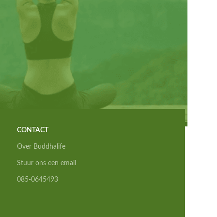
CONTACT
Over Buddhalife
Stuur ons een email
085-0645493