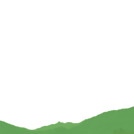
 chakra’s zwart M – 17
Klankschaalkussen 7 chakra’s zwart L – 21
x 6 cm
x 7.5 cm
8,95
€
8,95
TOEVOEGEN
TOEVOEGEN