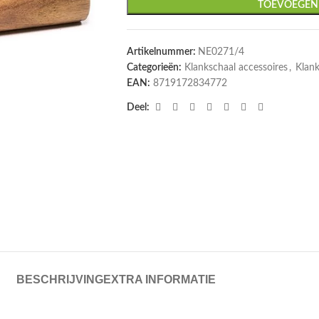
TOEVOEGEN
Artikelnummer:
NE0271/4
Categorieën:
Klankschaal accessoires
,
Klan
EAN:
8719172834772
Deel:
BESCHRIJVING
EXTRA INFORMATIE