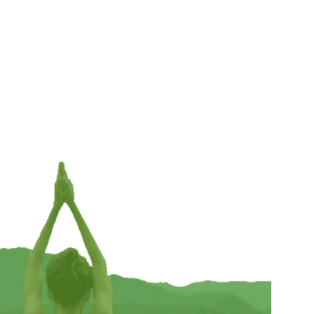
 cm
Klankschaalkussen 7 chakra’s zwart S – 13 cm
x 5 cm
€
8,95
TOEVOEGEN