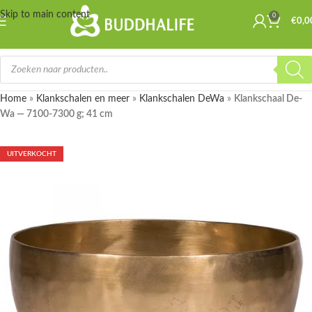
Skip to main content
0
€
0,0
Home
»
Klankschalen en meer
»
Klankschalen DeWa
»
Klankschaal De-
Wa — 7100-7300 g; 41 cm
UITVERKOCHT