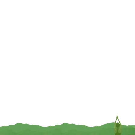
INFORMEER MIJ
TOEVOEGEN
UITVERKOCHT
UITVERKOCHT
Klankschaal De-Wa — 8300-8500
Klankschaal De-wa — 8500-8700
g; 45 cm
g; 47 cm
€
634,95
€
650,95
INFORMEER MIJ
INFORMEER MIJ