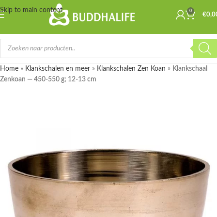
Skip to main content
0
€
0,0
Home
»
Klankschalen en meer
»
Klankschalen Zen Koan
»
Klankschaal
Zenkoan — 450-550 g; 12-13 cm