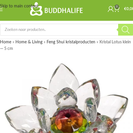
Skip to main content
0
€
0,0
Home
»
Home & Living
»
Feng Shui kristalproducten
»
Kristal Lotus klein
— 5 cm