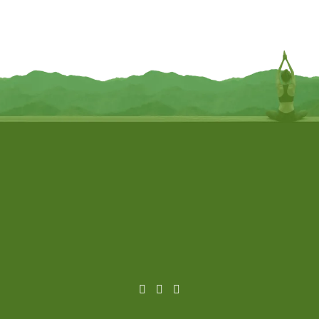
€
220,95
€
695,95
TOEVOEGEN
TOEVOEGEN