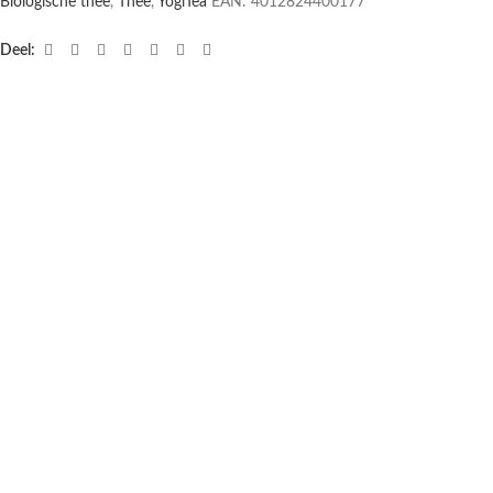
Biologische thee
,
Thee
,
YogiTea
EAN:
4012824400177
Deel:
UITVERKOCHT
NIEUW
pH Balance
Yogi Tea Natural balance bio
€
3,95
€
3,95
INFORMEER MIJ
TOEVOEGEN