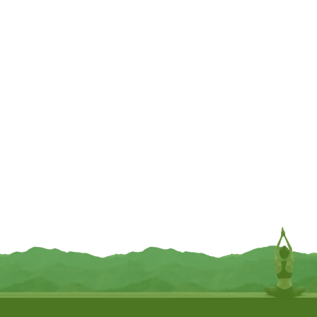
Yogi Tea Tea for the senses good
Yogi Tea Curcuma orange bio
night bio
€
3,95
€
3,95
TOEVOEGEN
TOEVOEGEN