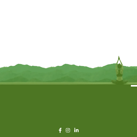
HEM Wierook – White Musk – Slof
HEM Wierook – Precious Chandan
/ Voordeelbox (6 Pakjes / 120
– Slof (6 pakjes/120 stokjes)
stokjes)
€
5,95
€
5,95
TOEVOEGEN
TOEVOEGEN