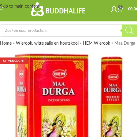
Skip to main content
0
€
0,0
Home
»
Wierook, witte salie en houtskool
»
HEM Wierook
»
Maa Durga
UITVERKOCHT